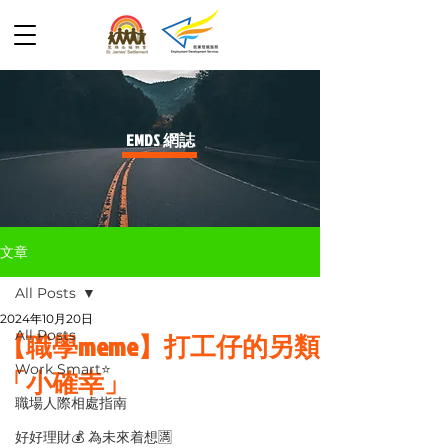
​EMDS 網誌
文章
All Posts
2024年10月20日
All Posts
【職學meme】打工仔的另類
Work Smart⭐️
「小確幸」
職場人際相處指南
好好理財💰 為未來着想🈵