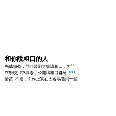
和你說粗口的人
先戴頭盔，並非鼓勵大家講粗口，無論
在學校抑或職場，公開講粗口都絕對不
恰當...不過，工作上實在太容易遇到一些
令人憤怒的事，講粗口不失為一個宣洩
的渠道。
其實就和上面講早晨的一點異曲同工，
當你在工作中遭遇挫折，職場中能夠有