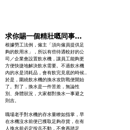
求你賜一個精壯嘅同事...
根據勞工法例，僱主「須向僱員提供足
夠的飲用水」，所以有些待遇較好的公
司／企業會設置飲水機，讓員工能夠更
方便快捷地解決飲水需要。不過飲水機
內的水是消耗品，會有飲完見底的時候...
於是，圍繞飲水機的換水攻防戰便開始
了。對了，換水是一件苦差，無論性
別、身體狀況，大家都對換水一事避之
則吉。
職場老手對水機的存水量瞭如指掌，早
在水機沒水前便已獲取足夠存貨，在有
人換水前必定按兵不動，不會再踏足 