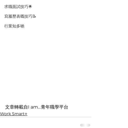
求職面試技巧🌟
寫履歷表嘅技巧📝
行業知多啲
文章轉載自I am…青年職學平台
Work Smart⭐️