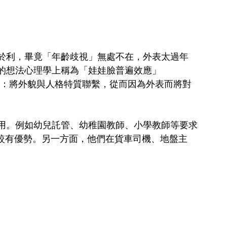
於利，畢竟「年齡歧視」無處不在，外表太過年
的想法心理學上稱為「娃娃臉普遍效應」
n effect）：將外貌與人格特質聯繫，從而因為外表而將對
用。例如幼兒託管、幼稚園教師、小學教師等要求
人就較有優勢。另一方面，他們在貨車司機、地盤主
。