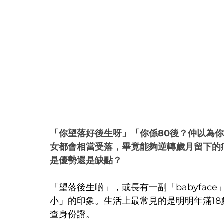
「你望落好後生呀」「你係80後？仲以為
女都會相當受落，畢竟能夠逆轉歲月留下的
是優勢還是缺點？
「望落後生啲」，或長有一副「babyface」
小」的印象。生活上最常見的是明明年滿18
查身份證。