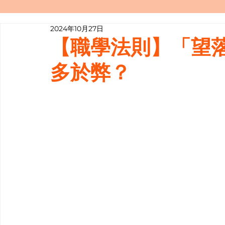
2024年10月27日
寫履歷表嘅技巧📝
行業知多啲
【職學法則】「望
多於弊？