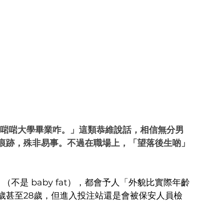
你啱啱大學畢業咋。」這類恭維說話，相信無分男
痕跡，殊非易事。不過在職場上，「望落後生啲」
（不是 baby fat），都會予人「外貌比實際年齡
歲甚至28歲，但進入投注站還是會被保安人員檢