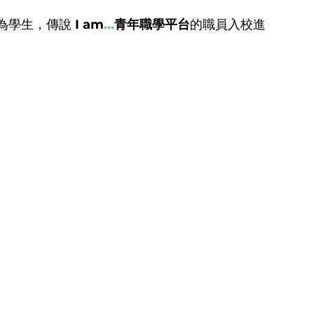
為學生，傳說 
I am
...
青年職學平台
的職員入校進