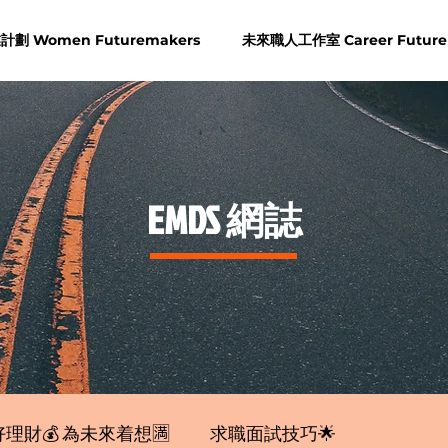
劃 Women Futuremakers
未來職人工作室 Career Future
​EMDS 網誌
理財💰 為未來着想🈵
求職面試技巧🌟