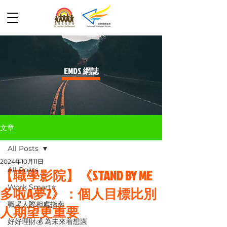
​EMDS 網誌
文章
All Posts
2024年10月11日
All Posts
【職學影院】《STAND BY ME
Work Smart⭐️
多啦A夢2》：個人目標比別
職場人際相處指南
人期望更重要
好好理財💰 為未來着想🈵