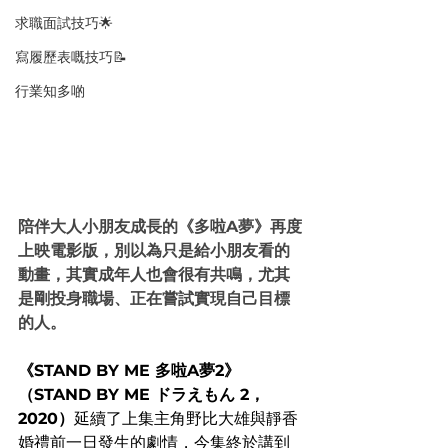
求職面試技巧🌟
寫履歷表嘅技巧📝
行業知多啲
陪伴大人小朋友成長的《多啦A夢》再度
上映電影版，別以為只是給小朋友看的
動畫，其實成年人也會很有共鳴，尤其
是剛投身職場、正在嘗試實現自己目標
的人。
《STAND BY ME 多啦A夢2》
（STAND BY ME ドラえもん 2，
2020）
延續了上集主角野比大雄與靜香
婚禮前一日發生的劇情，今集終於講到