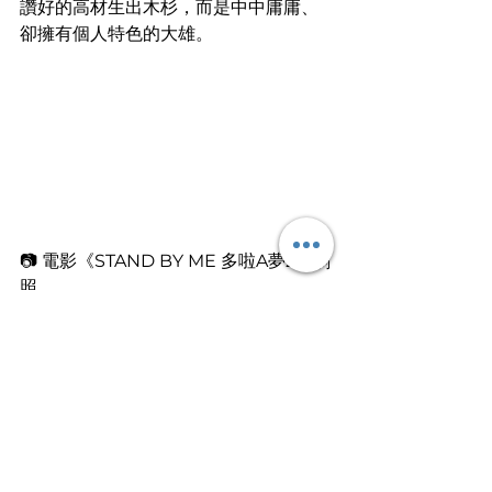
讚好的高材生出木杉，而是中中庸庸、
卻擁有個人特色的大雄。
📷 電影《STAND BY ME 多啦A夢2》劇
照
因此，即使你覺得自己偏離了其他人的
期望，你也要記住建立專屬自己的個人
目標，並非要與他人比較，而是確立自
己成長的方向。只要你的目標清晰，如
大雄希望娶靜香那樣，建基於目標之上
逐步成長，專注於自己的方向，那就已