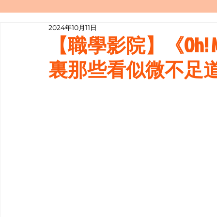
2024年10月11日
寫履歷表嘅技巧📝
行業知多啲
【職學影院】《Oh! M
裏那些看似微不足