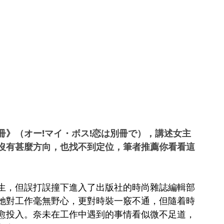
愛放別冊》（オー!マイ・ボス!恋は別冊で），講述女主
沒有甚麼方向，也找不到定位，筆者推薦你看看這
生，但誤打誤撞下進入了出版社的時尚雜誌編輯部
她對工作毫無野心，更對時裝一竅不通，但隨着時
愈投入。奈未在工作中遇到的事情看似微不足道，