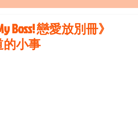
y Boss! 戀愛放別冊》
道的小事