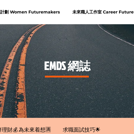
劃 Women Futuremakers
未來職人工作室 Career Future
​EMDS 網誌
理財💰 為未來着想🈵
求職面試技巧🌟