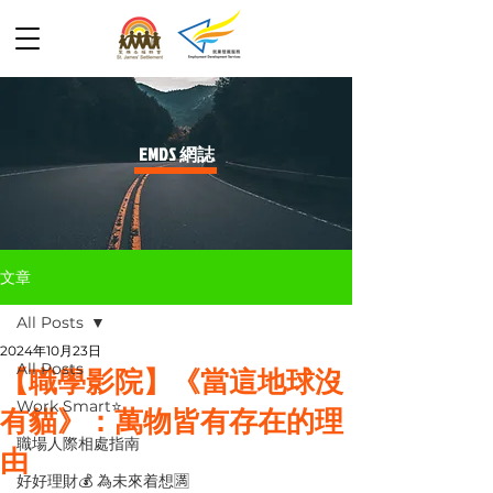
​EMDS 網誌
文章
All Posts
2024年10月23日
All Posts
【職學影院】《當這地球沒
Work Smart⭐️
有貓》：萬物皆有存在的理
職場人際相處指南
由
好好理財💰 為未來着想🈵