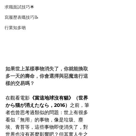
求職面試技巧🌟
寫履歷表嘅技巧📝
行業知多啲
如果世上某樣事物消失了，你就能換取
多一天的壽命，你會選擇與惡魔進行這
樣的交易嗎？
在觀看電影
《當這地球沒有貓》（世界
から猫が消えたなら，2016）
之前，筆
者也曾思考過類似的問題：世上有很多
看似「無用」的事物，像是垃圾、塵
埃、青苔等，這些事物即使消失了，對
世界也沒有甚麼影響吧？但其實人生之