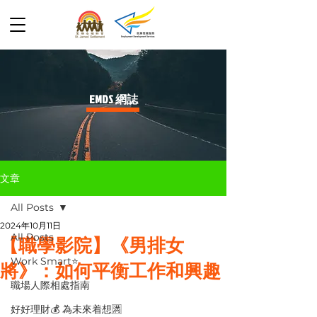
​EMDS 網誌
文章
All Posts
2024年10月11日
All Posts
【職學影院】《男排女
Work Smart⭐️
將》：如何平衡工作和興趣
職場人際相處指南
好好理財💰 為未來着想🈵