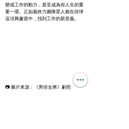
變成工作的動力，甚至成為你人生的重
要一環。正如最終力圖隊眾人都在排球
這項興趣當中，找到工作的新意義。
📷 圖片來源：《男排女將》劇照
當你踏足社會、努力找工作時，也別忘
了要找到興趣陪伴你！
文
︱
牛頭角青年
香港終於都出現；請你留低一起作見證