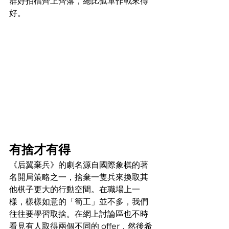
群好拍檔齊上齊落，總比孤軍作戰來得
好。
有捨才有得
《后翼棄兵》的劇名源自國際象棋的著
名開局策略之一，捨棄一隻兵來換取其
他棋子更大的行動空間。在職場上一
樣，樣樣如意的「筍工」並不多，我們
往往要學習取捨。在網上討論區也不時
看見有人取得兩個不同的 offer，然後希