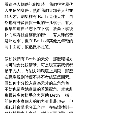
看這些人物傳記劇集時，我們很容易代
入主角的身份，然而我們大部分人都並
非天才。劇集裡有 Beth 這種天才，自
然也有許多資質一般的平凡棋手。有人
很早知道自己志不在下棋，放棄下棋後
反而成為社會稱羨的醫生；有人雖然曾
是州冠軍，但在 Beth 和其他更年輕的
高手面前，依然微不足道。
假如我們有 Beth 的天分，那麼職場方
向可能會比較清晰。可是現實裏我們都
是平凡人，有能力和環境上局限，那麼
在職場規劃時便不得不考慮這些因素。
假如你十分投入身為天才的主角角色，
不妨也留意她身邊的普通配角。就像劇
集最後多位棋手合力幫助 Beth 一樣，
即使你本身個人的能力並非最頂尖，但
現代社會講求分工合作，在職場找到一