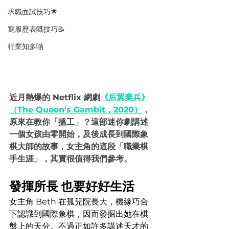
求職面試技巧🌟
寫履歷表嘅技巧📝
行業知多啲
近月熱爆的 Netflix 網劇
《后翼棄兵》
（The Queen's Gambit，2020）
，
原來在教你「搵工」？這部迷你劇講述
一個女孩由零開始，及後成長到國際象
棋大師的故事，女主角的這段「職業棋
手生涯」，其實很值得我們參考。
發揮所長 也要好好生活
女主角 Beth 在孤兒院長大，機緣巧合
下認識到國際象棋，因而發掘出她在棋
盤上的天分。不過正如許多講述天才的