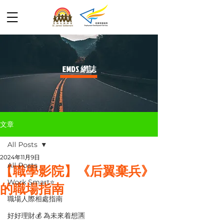
​EMDS 網誌
文章
All Posts
2024年11月9日
All Posts
【職學影院】《后翼棄兵》
Work Smart⭐️
的職場指南
職場人際相處指南
好好理財💰 為未來着想🈵