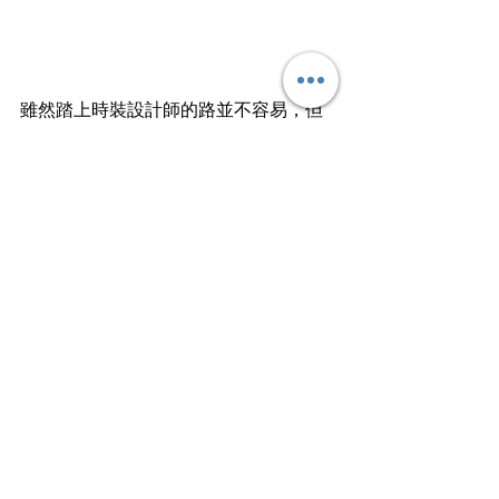
雖然踏上時裝設計師的路並不容易，但
只要堅持下去，你也可以「你想 成就理
想」。要記住，圓夢之後也要毋忘初
心，不要像庫伊拉一樣，未來成為鼎鼎
大名的奸角啊。
文
︱小文字💬
Here's to the ones who dream, 
foolish as they may seem
文章轉載自I am…青年職學平台
行業知多啲