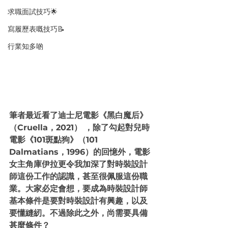
求職面試技巧🌟
寫履歷表嘅技巧📝
行業知多啲
筆者最近看了迪士尼電影《黑白魔后》
（Cruella，2021） ，除了勾起對兒時
電影《101斑點狗》（101 
Dalmatians，1996）的回憶外，電影
女主角庫伊拉更令我加深了對時裝設計
師這份工作的認識，甚至很佩服這份職
業。大家必定會想，要成為時裝設計師
基本條件是要對時裝設計有興趣，以及
要懂縫紉。不過除此之外，尚需要具備
甚麼條件？