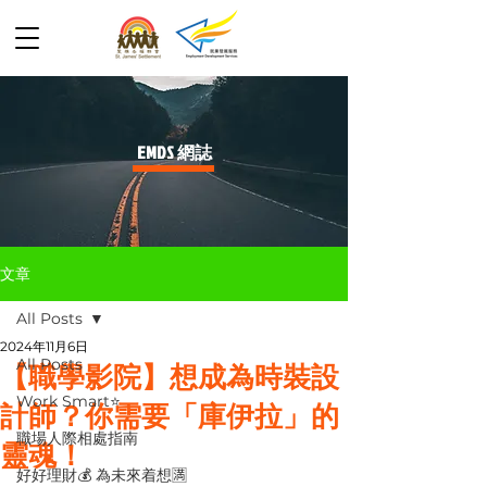
​EMDS 網誌
文章
All Posts
2024年11月6日
All Posts
【職學影院】想成為時裝設
Work Smart⭐️
計師？你需要「庫伊拉」的
職場人際相處指南
靈魂！
好好理財💰 為未來着想🈵