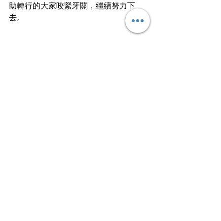
助轉行的大家咬緊牙關，繼續努力下
去。
最後，筆者向勇敢「轉行」的大家送上
祝福，祝福各位工作順利，能儘早適應
新環境！
文
｜淇
熱愛用影像記錄生活、用文字記錄感