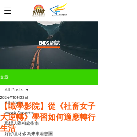
​EMDS 網誌
文章
All Posts
2024年10月23日
All Posts
【職學影院】從《社畜女子
Work Smart⭐️
大逆轉》學習如何適應轉行
職場人際相處指南
生活
好好理財💰 為未來着想🈵