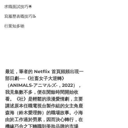
求職面試技巧🌟
寫履歷表嘅技巧📝
行業知多啲
最近，筆者的 Netflix 首頁頻頻出現一
部日劇──《社畜女子大逆轉》
（ANIMALS‐アニマルズ‐，2022），
我見集數不多，便在閒餘時間開始收
看。《社》是輕鬆的浪漫愛情劇，主要
講述原本任職電視台製作組的女主角鹿
森海（鈴木愛理飾）的職場故事。小海
由於工作過於勞累，因而決心轉行，在
機緣巧合之下轉職到美妝品牌的市場