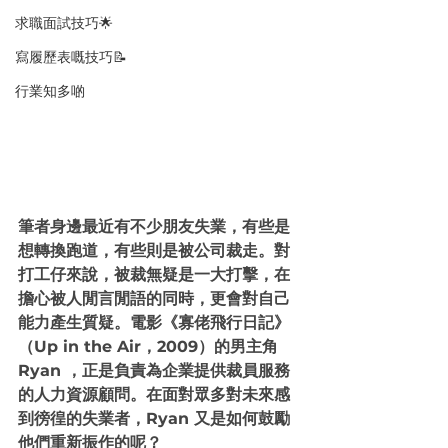
求職面試技巧🌟
寫履歷表嘅技巧📝
行業知多啲
筆者身邊最近有不少朋友失業，有些是
想轉換跑道，有些則是被公司裁走。對
打工仔來說，被裁無疑是一大打擊，在
擔心被人閒言閒語的同時，更會對自己
能力產生質疑。電影《寡佬飛行日記》
（Up in the Air，2009）的男主角 
Ryan ，正是負責為企業提供裁員服務
的人力資源顧問。在面對眾多對未來感
到徬徨的失業者，Ryan 又是如何鼓勵
他們重新振作的呢？