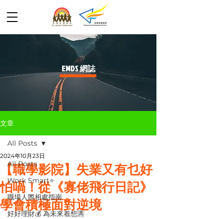
​EMDS 網誌
文章
All Posts
2024年10月23日
All Posts
【職學影院】失業又有乜好
Work Smart⭐️
怕喎！從《寡佬飛行日記》
職場人際相處指南
學會積極面對逆境
好好理財💰 為未來着想🈵