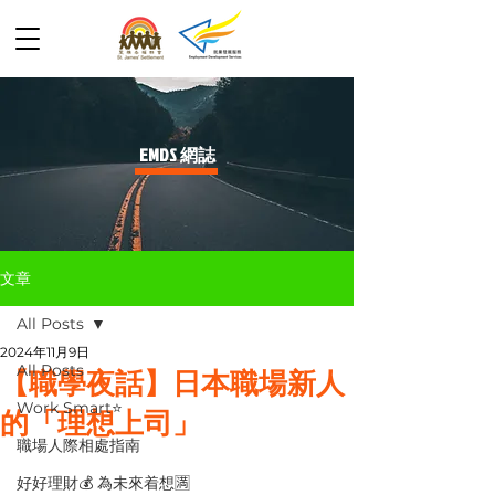
​EMDS 網誌
文章
All Posts
2024年11月9日
All Posts
【職學夜話】日本職場新人
Work Smart⭐️
的「理想上司」
職場人際相處指南
好好理財💰 為未來着想🈵