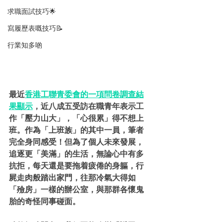
求職面試技巧🌟
寫履歷表嘅技巧📝
行業知多啲
最近
香港工聯青委會的一項問卷調查結
果顯示
，近八成五受訪在職青年表示工
作「壓力山大」，「心很累」得不想上
班。作為「上班族」的其中一員，筆者
完全身同感受！但為了個人未來發展，
追逐更「美滿」的生活，無論心中有多
抗拒，每天還是要拖着疲倦的身軀，行
屍走肉般踏出家門，往那冷氣大得如
「殮房」一樣的辦公室，與那群各懷鬼
胎的奇怪同事碰面。