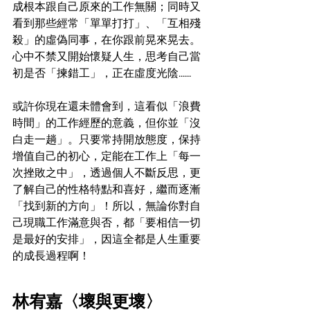
成根本跟自己原來的工作無關；同時又
看到那些經常「單單打打」、「互相殘
殺」的虛偽同事，在你跟前晃來晃去。
心中不禁又開始懷疑人生，思考自己當
初是否「揀錯工」，正在虛度光陰......
或許你現在還未體會到，這看似「浪費
時間」的工作經歷的意義，但你並「沒
白走一趟」。只要常持開放態度，保持
增值自己的初心，定能在工作上「每一
次挫敗之中」，透過個人不斷反思，更
了解自己的性格特點和喜好，繼而逐漸
「找到新的方向」！所以，無論你對自
己現職工作滿意與否，都「要相信一切
是最好的安排」，因這全都是人生重要
的成長過程啊！
林宥嘉〈壞與更壞〉