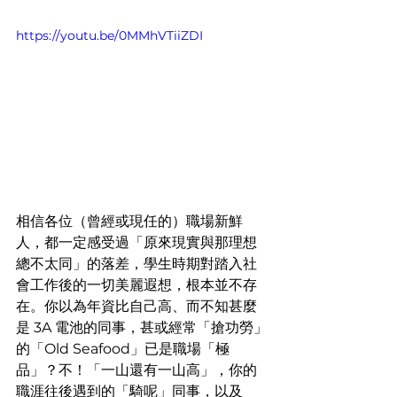
https://youtu.be/0MMhVTiiZDI
相信各位（曾經或現任的）職場新鮮
人，都一定感受過「原來現實與那理想
總不太同」的落差，學生時期對踏入社
會工作後的一切美麗遐想，根本並不存
在。你以為年資比自己高、而不知甚麼
是 3A 電池的同事，甚或經常「搶功勞」
的「Old Seafood」已是職場「極
品」？不！「一山還有一山高」，你的
職涯往後遇到的「騎呢」同事，以及