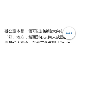
辦公室本是一個可以訓練強大內心的
「好」地方，然而對心志尚未成熟的職
場新鮮人來說，若然工作氛圍「Toxic」
得感覺連「一呼一吸都有害」，心志未
有被磨練，就先被磨蝕；從此放棄人
生，忘掉曾經的理想，接受「壞與更
壞」的現實，一日復一日，毫無感情地
重複着毫無意義的動作，「躺平」直至
退休......
不要氣餒！我們還年輕呢！無論職場醜
陋得讓你感到有多震撼、失望，也不應
因而放棄人生，白白斷送自己原來可以
「錦繡」的前程。把 Gin Lee〈企好〉