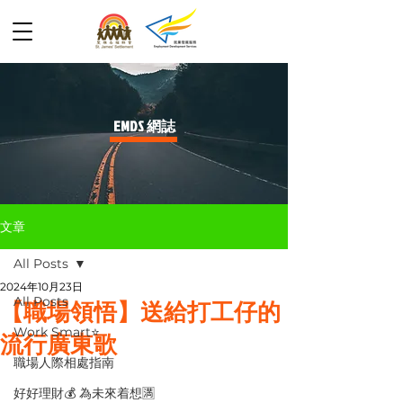
​EMDS 網誌
文章
All Posts
2024年10月23日
All Posts
【職場領悟】送給打工仔的
Work Smart⭐️
流行廣東歌
職場人際相處指南
好好理財💰 為未來着想🈵