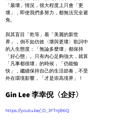
「最壞」情況，很大程度上只會「更
壞」，即使我們多努力，都無法完全避
免。
與其盲目「乾等」着「美麗的新世
界」，倒不如仿效〈壞與更壞〉歌詞中
的人生態度：「無論多麼壞」都保持
「好心態」。只有內心足夠強大，就算
「凡事都很壞」的時候，「仍能愉
快」，繼續保持自己的生活節奏，不受
外在環境影響，「才是崇高境界」！
Gin Lee 李幸倪〈企好〉
https://youtu.be/_D_JFTnjB6Q