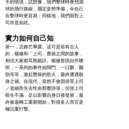
手的情境，試想像，我們擊球時會預測
球的飛行路線，擺定姿勢準備，令自己
在擊球時更容易；同樣地，我們面對上
司亦是如此。
實力如何自己知
第一，忌鋒芒畢露。這可是前有古人
的，楊修和「上司」曹操之間的故事，
相信大家都耳熟能詳。楊修曾因自作聰
明，一系列的事件如闊門、一口酥、雞
肋等等，激起曹操的怒火，最終遭遇殺
身之禍。在現代，當然不會因得罪上司
／老細而失去性命那麼誇張，但使上司
暗生不滿，足以影響自身日後發展，最
終被逼轉工重新開始，對很多人而言是
極沉重打擊。