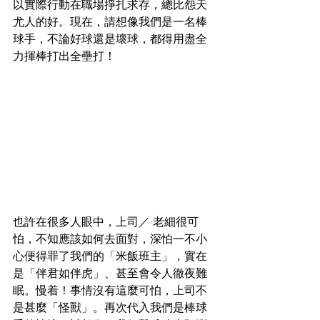
以實際行動在職場掙扎求存，總比怨天
尤人的好。現在，請想像我們是一名棒
球手，不論好球還是壞球，都得用盡全
力揮棒打出全壘打！
也許在很多人眼中，上司／ 老細很可
怕，不知應該如何去面對，深怕一不小
心便得罪了我們的「米飯班主」，實在
是「伴君如伴虎」、甚至會令人徹夜難
眠。慢着！事情沒有這麼可怕，上司不
是甚麼「怪獸」。再次代入我們是棒球