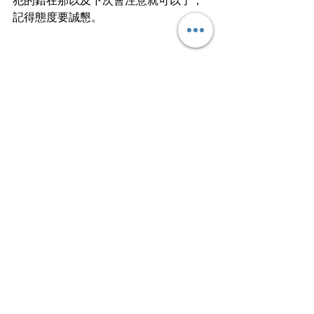
犯的錯在那以及下次會注意就可以了，
記得態度要誠懇。
工作就好像擊球一樣，當你站好位置，
打好每一球就是你的責任，無論是好球
還是壞球，好工還是好工，好上司還是
壞上司，都努力去打吧！（不是打上
司）
文
｜
上上落落