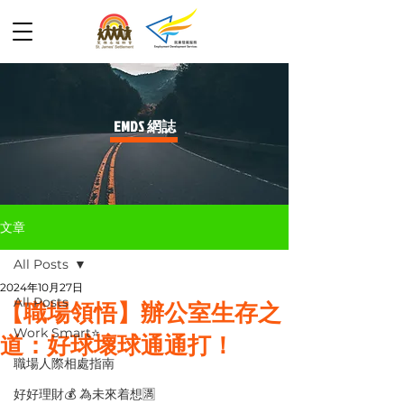
​EMDS 網誌
文章
All Posts
2024年10月27日
All Posts
【職場領悟】辦公室生存之
Work Smart⭐️
道：好球壞球通通打！
職場人際相處指南
好好理財💰 為未來着想🈵