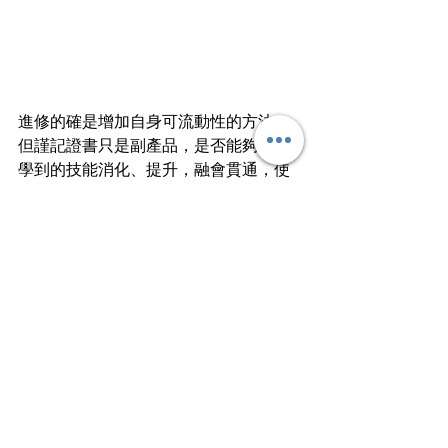
進修的確是增加自身可流動性的方法，
但謹記證書只是副產品，是否能夠把握
學到的技能消化、提升，融會貫通，使
其成為自己的價值，才是進修的關鍵。
不斷吸收、成長，即使面對公司倒閉，
自身的價值才不至被削減。
如果在圈子裏，當一隻只顧着生存的
羊，劊子手在羊群裏隨手執起了與他人
無異的你，一刀宰下，你還能在刀下談
感情嗎?
文
｜
奴仔