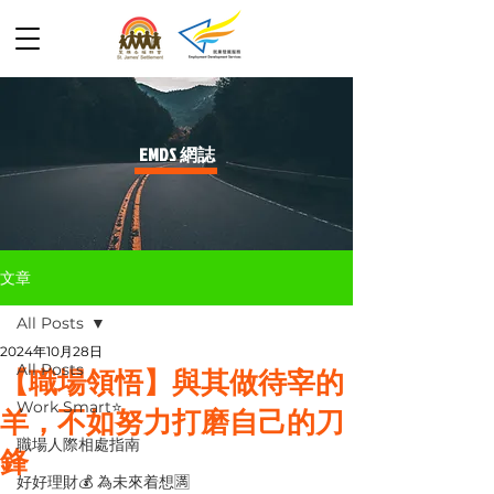
​EMDS 網誌
文章
All Posts
2024年10月28日
All Posts
【職場領悟】與其做待宰的
Work Smart⭐️
羊，不如努力打磨自己的刀
職場人際相處指南
鋒
好好理財💰 為未來着想🈵