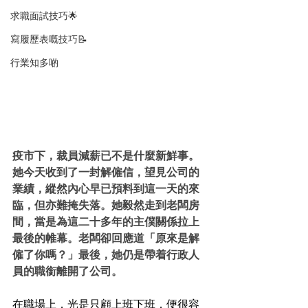
求職面試技巧🌟
寫履歷表嘅技巧📝
行業知多啲
疫市下，裁員減薪已不是什麼新鮮事。
她今天收到了一封解僱信，望見公司的
業績，縱然內心早已預料到這一天的來
臨，但亦難掩失落。她毅然走到老闆房
間，當是為這二十多年的主僕關係拉上
最後的帷幕。老闆卻回應道「原來是解
僱了你嗎？」最後，她仍是帶着行政人
員的職銜離開了公司。
在職場上，光是只顧上班下班，便很容