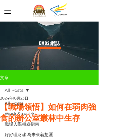
​EMDS 網誌
文章
All Posts
2024年10月23日
All Posts
【職場領悟】如何在弱肉強
Work Smart⭐️
食的辦公室叢林中生存
職場人際相處指南
好好理財💰 為未來着想🈵