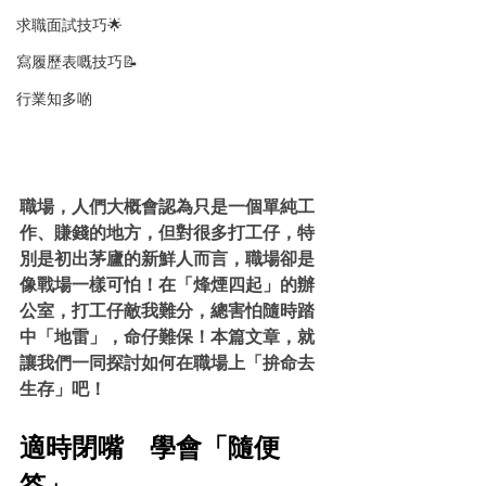
求職面試技巧🌟
寫履歷表嘅技巧📝
行業知多啲
職場，人們大概會認為只是一個單純工
作、賺錢的地方，但對很多打工仔，特
別是初出茅廬的新鮮人而言，職場卻是
像戰場一樣可怕！在「烽煙四起」的辦
公室，打工仔敵我難分，總害怕隨時踏
中「地雷」，命仔難保！本篇文章，就
讓我們一同探討如何在職場上「拚命去
生存」吧！
適時閉嘴　學會「隨便
答」