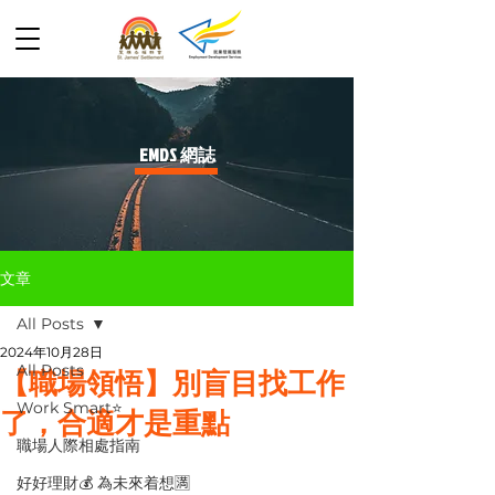
​EMDS 網誌
文章
All Posts
2024年10月28日
All Posts
【職場領悟】別盲目找工作
Work Smart⭐️
了，合適才是重點
職場人際相處指南
好好理財💰 為未來着想🈵