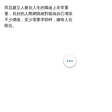
而且建立人脈在人生的職途上非常重
要，良好的人際網路絕對能為自己增添
不少價值，至少需要求助時，總有人在
附近。
總而言之，想想自己追求什麼，向著自
己目標前進，毋須為一時未找到工作而
徬徨、懊惱，因為找到一份合適的工
作，遠比得到一份普通的工作重要。如