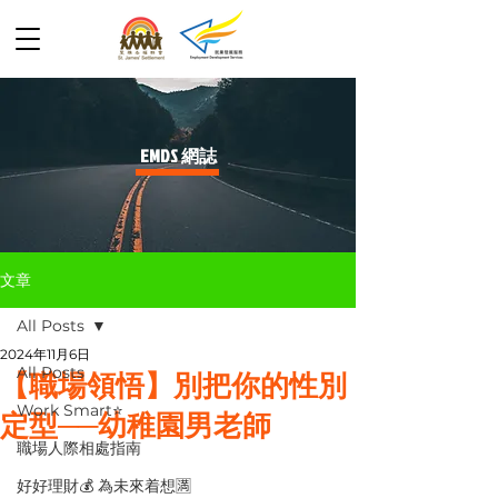
​EMDS 網誌
文章
All Posts
2024年11月6日
All Posts
【職場領悟】別把你的性別
Work Smart⭐️
定型──幼稚園男老師
職場人際相處指南
好好理財💰 為未來着想🈵