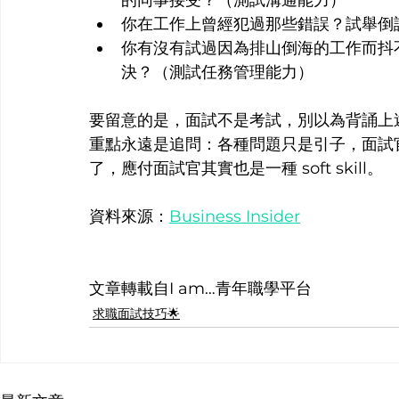
的同事接受？（測試溝通能力）
你在工作上曾經犯過那些錯誤？試舉倒
你有沒有試過因為排山倒海的工作而抖
決？（測試任務管理能力）
要留意的是，面試不是考試，別以為背誦上述問題
重點永遠是追問：各種問題只是引子，面試官的追
了，應付面試官其實也是一種 soft skill。
資料來源：
Business Insider
文章轉載自I am…青年職學平台
求職面試技巧🌟