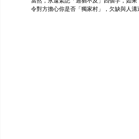
當然，永遠緊記「過猶不及」四個字，如果 CV 羅列大
令對方擔心你是否「獨家村」，欠缺與人溝