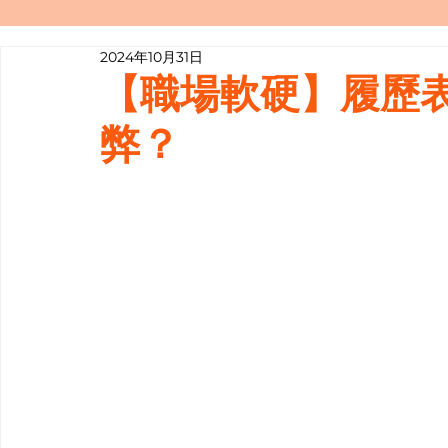
2024年10月31日
寫履歷表嘅技巧📝
行業知多啲
【職場軟硬】履歷表 so
弊？