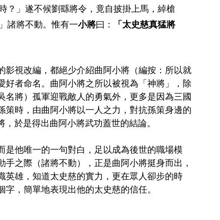
時？」遂不候劉繇將令，竟自披掛上馬，綽槍
」諸將不動。惟有一
小將
曰：
「太史慈真猛將
的影視改編，都絕少介紹曲阿小將（編按：所以就
愛好者命名。曲阿小將之所以被視為「神將」，除
吳名將）孤軍迎戰敵人的勇氣外，更多是因為三國
孫策時，由曲阿小將以一人之力，對抗孫策身邊的
武將，於是得出曲阿小將武功蓋世的結論。
而是他唯一的一句對白，足以成為後世的職場模
動手之際（諸將不動），正是曲阿小將挺身而出，
識英雄，知道太史慈的實力，更在眾人卻步的時
個字，簡單地表現出他的太史慈的信任。