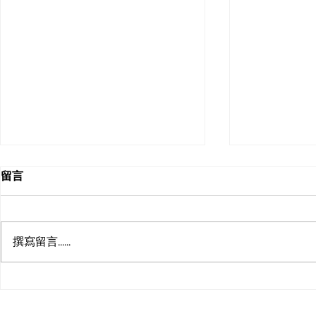
留言
撰寫留言......
【職場不殘酷物
【職場軟硬】想人更容易明白
你 學懂一個小技巧