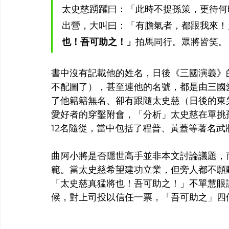
太史慈踴躍曰：「此時不捉孫策，更待何
出營，大叫曰：「有膽氣者，都跟我來！
也！吾可助之！」
拍馬同行。眾將皆笑。
書中沒有記載他的姓名，日後《三國演義》
不配圖了），甚至連他的名號，都是由三國
了他籍籍無名、卻有跟隨太史慈（日後的東
愛好者的穿鑿附會，「分析」太史慈在單挑
12名隨從，當中包括了程普、黃蓋等著名
曲阿小將是否隱世高手並非本文討論議題，
範。當太史慈希望建功立業，但旁人都不願
「太史慈真猛將也！吾可助之！」不單慧眼
候，對上司投以信任一票，「吾可助之」四