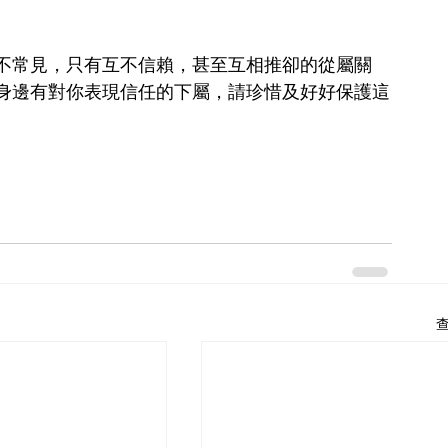
不常見，只有互不信賴，甚至互相推卻的從屬關
身邊有對你表現信任的下屬，請珍惜及好好保護這