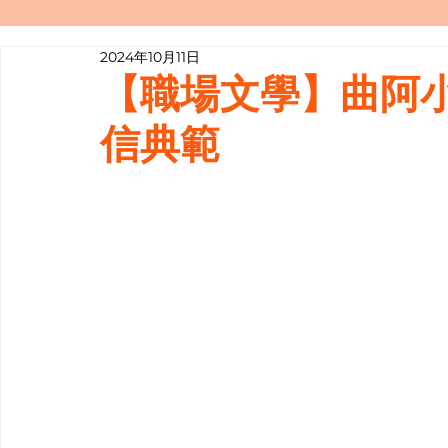
2024年10月11日
寫履歷表嘅技巧📝
行業知多啲
【職場文學】曲阿
信典範