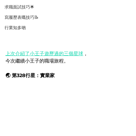
求職面試技巧🌟
寫履歷表嘅技巧📝
行業知多啲
上次介紹了小王子遊歷過的三個星球
，
今次繼續小王子的職場旅程。
🌏 第328行星：實業家