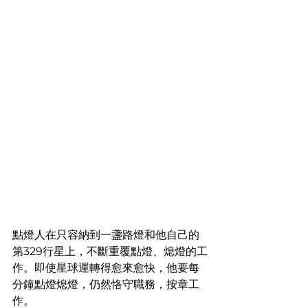
點燈人在只容納到一盞路燈和他自己的
第329行星上，不斷重覆點燈、熄燈的工
作。即使星球運轉得愈來愈快，他要每
分鐘點燈熄燈，仍然恪守職務，按章工
作。