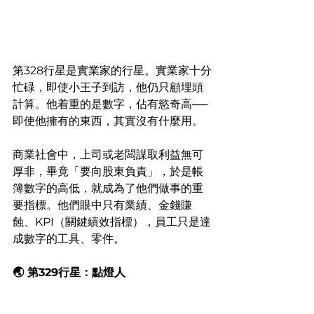
第328行星是實業家的行星。實業家十分
忙碌，即使小王子到訪，他仍只顧埋頭
計算。他着重的是數字，佔有慾奇高──
即使他擁有的東西，其實沒有什麼用。
商業社會中，上司或老闆謀取利益無可
厚非，畢竟「要向股東負責」，於是帳
簿數字的高低，就成為了他們做事的重
要指標。他們眼中只有業績、金錢賺
蝕、KPI（關鍵績效指標），員工只是達
成數字的工具、零件。
🌏 第329行星：點燈人