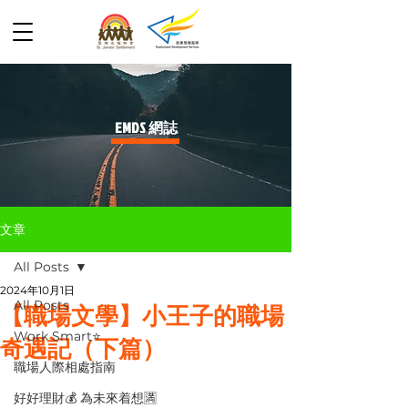
​EMDS 網誌
文章
All Posts
2024年10月1日
All Posts
【職場文學】小王子的職場
Work Smart⭐️
奇遇記（下篇）
職場人際相處指南
好好理財💰 為未來着想🈵