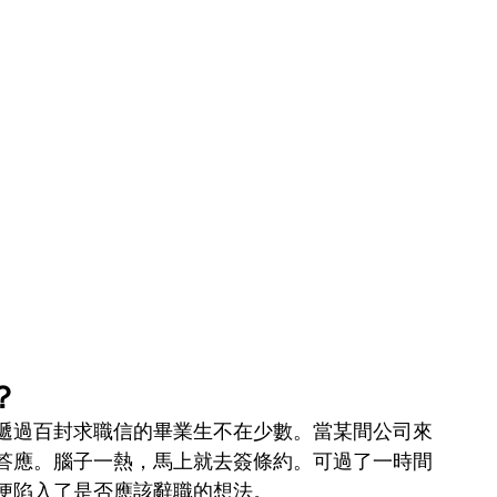
？
遞過百封求職信的畢業生不在少數。當某間公司來
答應。腦子一熱，馬上就去簽條約。可過了一時間
便陷入了是否應該辭職的想法。