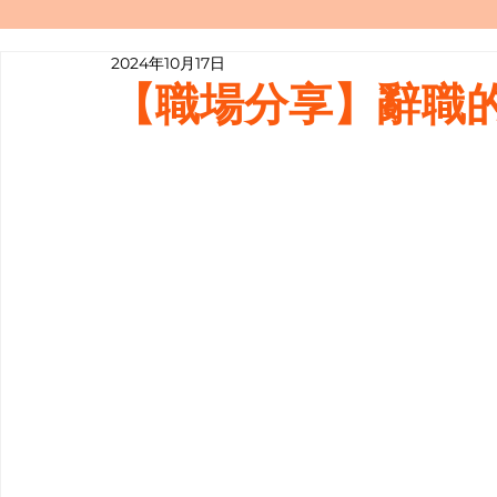
2024年10月17日
寫履歷表嘅技巧📝
行業知多啲
【職場分享】辭職