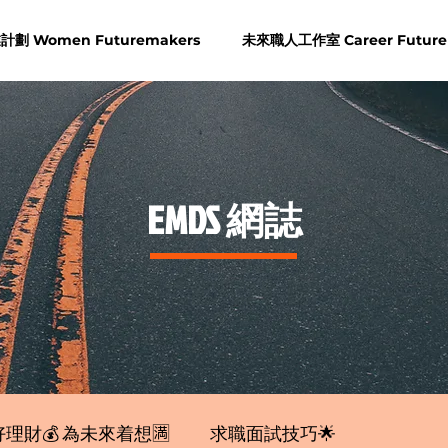
劃 Women Futuremakers
未來職人工作室 Career Future
​EMDS 網誌
理財💰 為未來着想🈵
求職面試技巧🌟