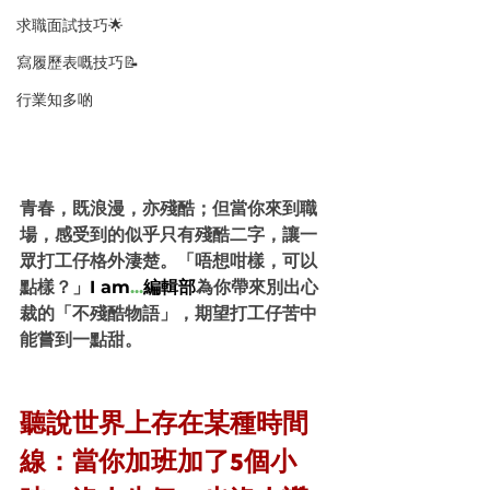
求職面試技巧🌟
寫履歷表嘅技巧📝
行業知多啲
青春，既浪漫，亦殘酷；但當你來到職
場，感受到的似乎只有殘酷二字，讓一
眾打工仔格外淒楚。「唔想咁樣，可以
點樣？」
I am
...
編輯部
為你帶來別出心
裁的「不殘酷物語」，期望打工仔苦中
能嘗到一點甜。
聽說世界上存在某種時間
線：當你加班加了5個小