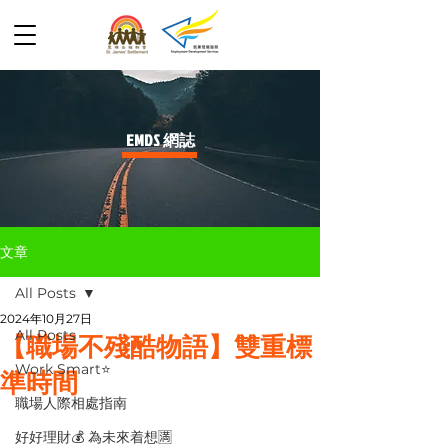
​EMDS 網誌
文章
All Posts
2024年10月27日
All Posts
【職場不殘酷物語】雙重標
Work Smart⭐️
準時間
職場人際相處指南
好好理財💰 為未來着想🈵