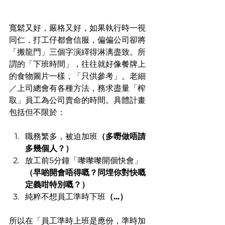
寬鬆又好，嚴格又好，如果執行時一視
同仁，打工仔都會信服，偏偏公司卻將
「搬龍門」三個字演繹得淋漓盡致。所
謂的「下班時間」，往往就好像餐牌上
的食物圖片一樣，「只供參考」。老細
／上司總會有各種方法，務求盡量「榨
取」員工為公司賣命的時間。具體計畫
包括但不限於：
職務繁多，被迫加班
（多嘢做唔請
多幾個人？）
放工前5分鐘「嚟嚟嚟開個快會」
（早啲開會唔得嘅？同埋你對快嘅
定義咁特別嘅？）
純粹不想員工準時下班
（...）
所以在「員工準時上班是應份，準時加