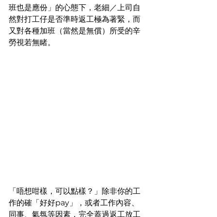
班也是應份」的心態下，老細／上司自
然對打工仔是否準時返工極為著緊，而
又對各種加班（當然是無償）所受的辛
勞視若無睹。
「唔想咁樣，可以點樣？」除非你的工
作的確「好好pay」，或者工作內容、
同事、氣氛等因素，完全蓋過返工放工