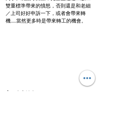
雙重標準帶來的憤怒，否則還是和老細
／上司好好申訴一下，或者會帶來轉
機......當然更多時是帶來轉工的機會。
文
︱
太宰治虫
不要絕望，就此告辭
文章轉載自I am…青年職學平台
Work Smart⭐️