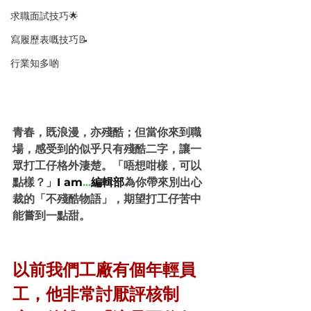
求職面試技巧🌟
寫履歷表嘅技巧📝
行業知多啲
青春，既浪漫，亦殘酷；但當你來到職
場，感受到的似乎只有殘酷二字，讓一
眾打工仔格外淒楚。「唔想咁樣，可以
點樣？」
I am
...
編輯部
為你帶來別出心
裁的「不殘酷物語」，期望打工仔苦中
能嘗到一點甜。
以前我們工廠有個年輕員
工，他非常討厭評核制