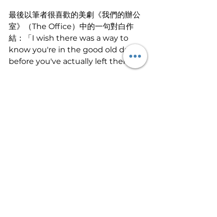
最後以筆者很喜歡的美劇《我們的辦公
室》（The Office）中的一句對白作
結：「I wish there was a way to 
know you're in the good old days 
before you've actually left them.」
一切都回不去了。
文
︱
太宰治虫
不要絕望，就此告辭
文章轉載自I am…青年職學平台
Work Smart⭐️