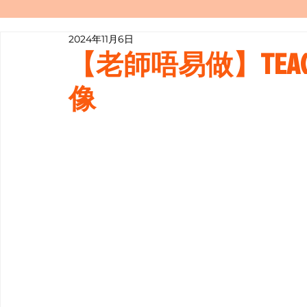
2024年11月6日
寫履歷表嘅技巧📝
行業知多啲
【老師唔易做】TEAC
像