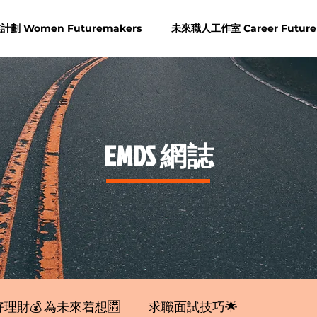
劃 Women Futuremakers
未來職人工作室 Career Future
​EMDS 網誌
理財💰 為未來着想🈵
求職面試技巧🌟