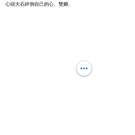
心頭大石絆倒自己的心、雙腳。
保持好心情，才有前進的動力。
文
︱
曜澈
文字青燈長曜，心如止水清澈。