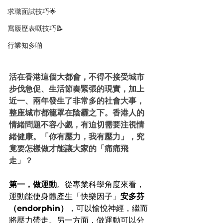
求職面試技巧🌟
寫履歷表嘅技巧📝
行業知多啲
活在香港這個大都會，不得不接受城市
步伐急促、生活節奏緊張的現實，加上
近一、兩年發生了非常多的社會大事，
整座城市都籠罩在陰霾之下。香港人的
情緒問題不容小覷，有迫切需要注視情
緒健康。「你有壓力，我有壓力」，究
竟要怎樣做才能讓大家的「痛痛飛
走」？
第一，做運動
。從專業科學角度來看，
運動能使身體產生「快樂因子」
安多芬
（endorphin）
，可以愉悅神經，繼而
將壓力帶走。另一方面，做運動可以分