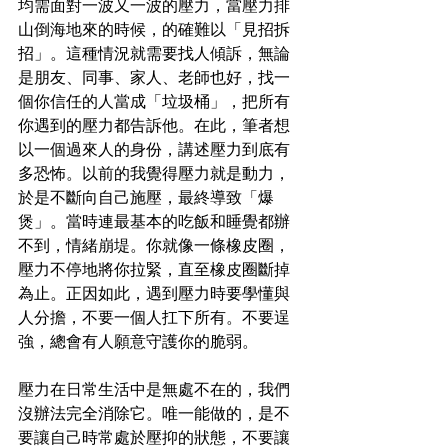
均需面對一波又一波的壓力，當壓力排
山倒海地來的時候，的確難以「見招拆
招」。這種情況就需要找人傾訴，無論
是朋友、同事、家人、老師也好，找一
個你信任的人當成「垃圾桶」，把所有
你遇到的壓力都告訴他。在此，筆者想
以一個過來人的身份，講述壓力到底有
多恐怖。以前的我覺得壓力就是動力，
於是不斷向自己施壓，最終導致「爆
煲」。當時連最基本的吃飯和睡覺都辦
不到，情緒崩堤。你就像一條橡皮圈，
壓力不停地將你拉緊，直至橡皮圈斷掉
為止。正因如此，遇到壓力時要學懂與
人分擔，不要一個人扛下所有。不要逞
強，總會有人願意守護你的脆弱。
壓力在日常生活中是無處不在的，我們
沒辦法完全消除它。唯一能做的，是不
要讓自己時常處於壓抑的狀態，不要讓