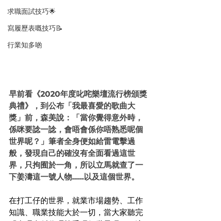
求職面試技巧🌟
寫履歷表嘅技巧📝
行業知多啲
早前看《2020年度叱咤樂壇流行榜頒獎
典禮》，到公布「我最喜愛的歌曲大
獎」前，森美說：「當你覺得意外時，
係咪要諗一諗，會唔會係你唔熟悉呢個
世界呢？」筆者全身便如給雷電擊過
般，發現自己的確沒有全面看過這世
界，只拘囿於一角，所以立馬就查了一
下姜濤這一號人物......以及這個世界。
在打工仔的世界，就業市場趨勢、工作
知識、職業技能大於一切，當大家聽完