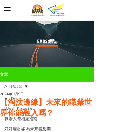
​EMDS 網誌
文章
All Posts
2024年11月9日
All Posts
【淘汰邊緣】未來的職業世
Work Smart⭐️
界你能融入嗎？
職場人際相處指南
好好理財💰 為未來着想🈵