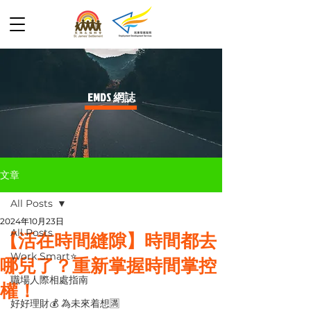
​EMDS 網誌
文章
All Posts
2024年10月23日
All Posts
【活在時間縫隙】時間都去
Work Smart⭐️
哪兒了？重新掌握時間掌控
職場人際相處指南
權！
好好理財💰 為未來着想🈵