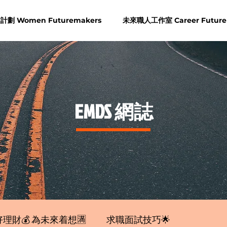
劃 Women Futuremakers
未來職人工作室 Career Future
​EMDS 網誌
理財💰 為未來着想🈵
求職面試技巧🌟