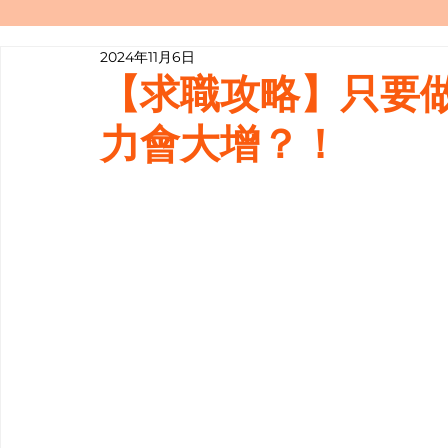
2024年11月6日
寫履歷表嘅技巧📝
行業知多啲
【求職攻略】只要
力會大增？！