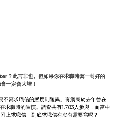
etter？此言非也。但如果你在求職時寫一封好的 
的機會一定會大增！
寫不寫求職信的態度則迴異。有網民於去年曾在 
人在求職時的習慣。調查共有1,783人參與，而當中
會附上求職信。到底求職信有沒有需要寫呢？