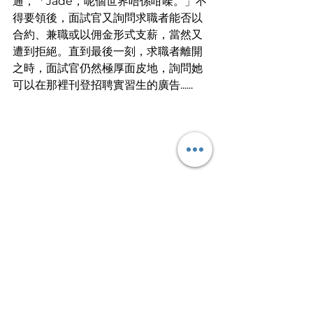
通，「Jade，呢個世界唔係咁㗎。」不
得要領後，面試官又詢問求職者能否以
合約、兼職或以佣金形式支薪，當然又
遭到拒絕。直到最後一刻，求職者離開
之時，面試官仍然極厚面皮地，詢問她
可以在那裡刊登招聘實習生的廣告......
文章轉載自I am…青年職學平台