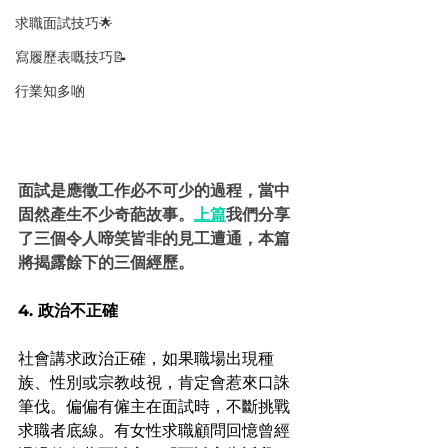
求職面試技巧🌟
寫履歷表嘅技巧📝
行業知多啲
面試是應徵工作必不可少的過程，當中
固然產生不少奇葩故事。
上篇
我們分享
了三個令人啼笑皆非的見工遭通，本篇
將揭露餘下的三個經歷。
4. 政治不正確
社會講求政治正確，如果職場出現種
族、性別或宗教歧視，肯定會惹來口誅
筆伐。偏偏有僱主在面試時，不斷挑戰
求職者底線。有女性求職顧問回憶曾經