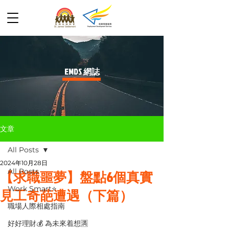
​EMDS 網誌
文章
All Posts
2024年10月28日
All Posts
【求職噩夢】盤點6個真實
Work Smart⭐️
見工奇葩遭遇（下篇）
職場人際相處指南
好好理財💰 為未來着想🈵