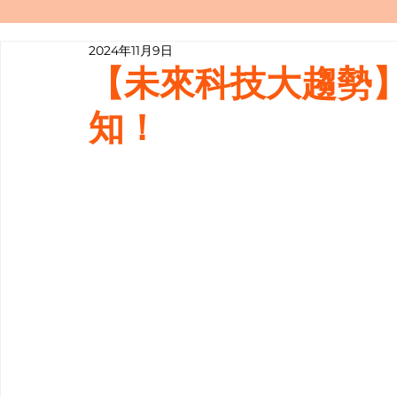
2024年11月9日
寫履歷表嘅技巧📝
行業知多啲
【未來科技大趨勢】
知！