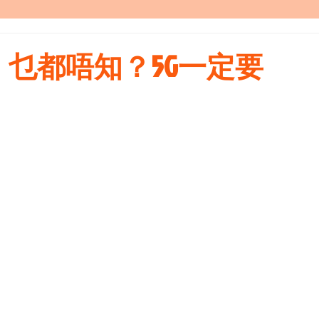
乜都唔知？5G一定要