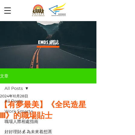
​EMDS 網誌
文章
All Posts
2024年10月28日
All Posts
【有夢最美】《全民造星
Work Smart⭐️
III》的職場貼士
職場人際相處指南
好好理財💰 為未來着想🈵