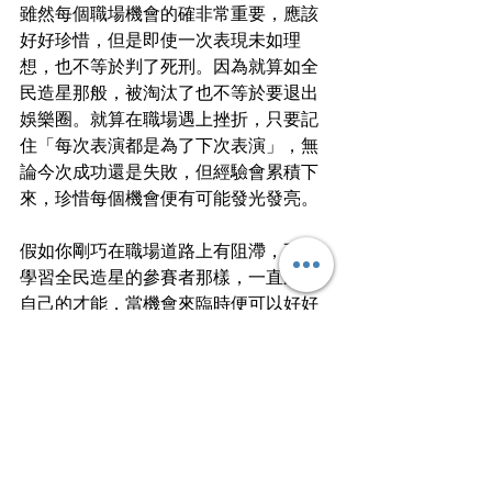
雖然每個職場機會的確非常重要，應該
好好珍惜，但是即使一次表現未如理
想，也不等於判了死刑。因為就算如全
民造星那般，被淘汰了也不等於要退出
娛樂圈。就算在職場遇上挫折，只要記
住「每次表演都是為了下次表演」，無
論今次成功還是失敗，但經驗會累積下
來，珍惜每個機會便有可能發光發亮。
假如你剛巧在職場道路上有阻滯，不如
學習全民造星的參賽者那樣，一直磨練
自己的才能，當機會來臨時便可以好好
把握。
文
︱
牛頭角青年
香港終於都出現；請你留低一起作見證