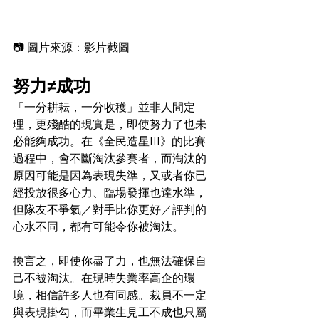
📷 圖片來源：影片截圖
努力≠成功
「一分耕耘，一分收穫」並非人間定
理，更殘酷的現實是，即使努力了也未
必能夠成功。在《全民造星III》的比賽
過程中，會不斷淘汰參賽者，而淘汰的
原因可能是因為表現失準，又或者你已
經投放很多心力、臨場發揮也達水準，
但隊友不爭氣／對手比你更好／評判的
心水不同，都有可能令你被淘汰。
換言之，即使你盡了力，也無法確保自
己不被淘汰。在現時失業率高企的環
境，相信許多人也有同感。裁員不一定
與表現掛勾，而畢業生見工不成也只屬