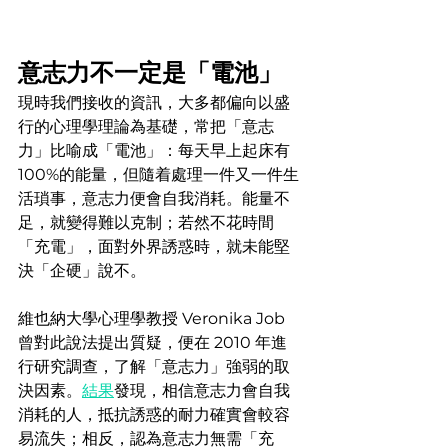
意志力不一定是「電池」
現時我們接收的資訊，大多都偏向以盛
行的心理學理論為基礎，常把「意志
力」比喻成「電池」：每天早上起床有
100%的能量，但隨着處理一件又一件生
活瑣事，意志力便會自我消耗。能量不
足，就變得難以克制；若然不花時間
「充電」，面對外界誘惑時，就未能堅
決「企硬」說不。
維也納大學心理學教授 Veronika Job 
曾對此說法提出質疑，便在 2010 年進
行研究調查，了解「意志力」強弱的取
決因素。
結果
發現，相信意志力會自我
消耗的人，抵抗誘惑的耐力確實會較容
易流失；相反，認為意志力無需「充