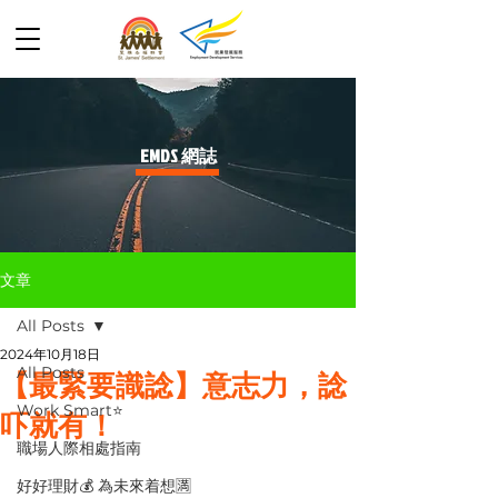
​EMDS 網誌
文章
All Posts
2024年10月18日
All Posts
【最緊要識諗】意志力，諗
Work Smart⭐️
吓就有！
職場人際相處指南
好好理財💰 為未來着想🈵