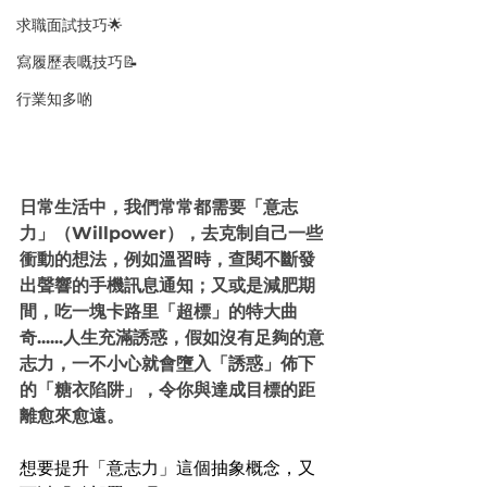
求職面試技巧🌟
寫履歷表嘅技巧📝
行業知多啲
日常生活中，我們常常都需要「意志
力」（Willpower），去克制自己一些
衝動的想法，例如溫習時，查閱不斷發
出聲響的手機訊息通知；又或是減肥期
間，吃一塊卡路里「超標」的特大曲
奇......人生充滿誘惑，假如沒有足夠的意
志力，一不小心就會墮入「誘惑」佈下
的「糖衣陷阱」，令你與達成目標的距
離愈來愈遠。
想要提升「意志力」這個抽象概念，又