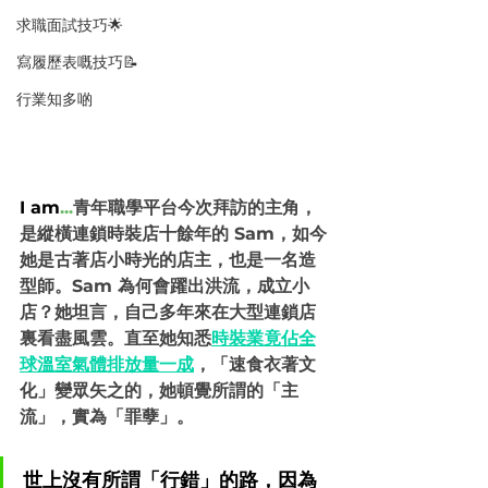
求職面試技巧🌟
寫履歷表嘅技巧📝
行業知多啲
I am
...
青年職學平台今次拜訪的主角，
是縱橫連鎖時裝店十餘年的 Sam，如今
她是古著店小時光的店主，也是一名造
型師。Sam 為何會躍出洪流，成立小
店？她坦言，自己多年來在大型連鎖店
裏看盡風雲。直至她知悉
時裝業竟佔全
球溫室氣體排放量一成
，「速食衣著文
化」變眾矢之的，她頓覺所謂的「主
流」，實為「罪孽」。
世上沒有所謂「行錯」的路，因為