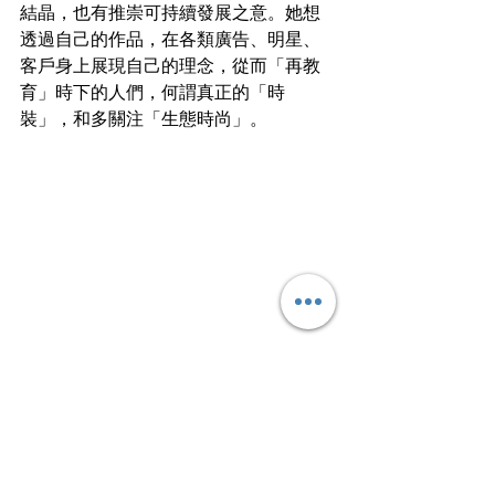
結晶，也有推崇可持續發展之意。她想
透過自己的作品，在各類廣告、明星、
客戶身上展現自己的理念，從而「再教
育」時下的人們，何謂真正的「時
裝」，和多關注「生態時尚」。
文
｜
柏舟
泛彼柏舟，亦泛其流。不願逐流，只盼
星月。