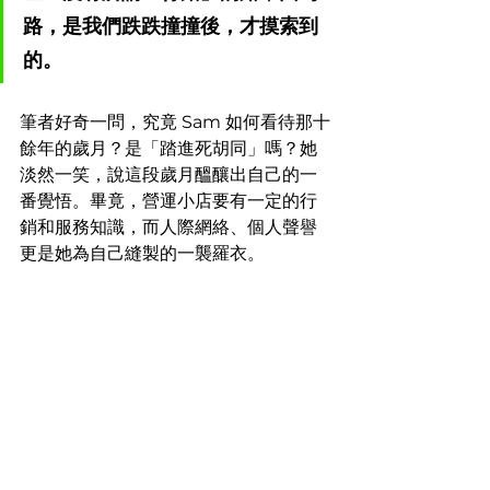
路，是我們跌跌撞撞後，才摸索到
的。
筆者好奇一問，究竟 Sam 如何看待那十
餘年的歲月？是「踏進死胡同」嗎？她
淡然一笑，說這段歲月醞釀出自己的一
番覺悟。畢竟，營運小店要有一定的行
銷和服務知識，而人際網絡、個人聲譽
更是她為自己縫製的一襲羅衣。