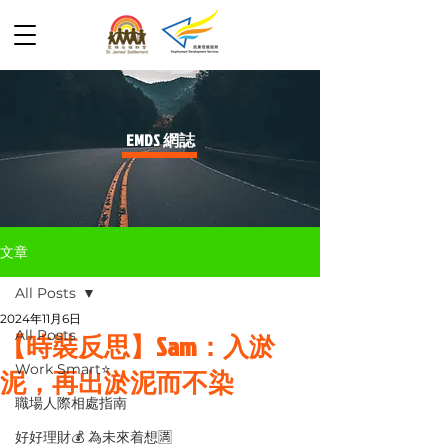
​EMDS 網誌
文章
All Posts
2024年11月6日
All Posts
【時裝反思】Sam：入淤
Work Smart⭐️
泥，再出淤泥而不染
職場人際相處指南
好好理財💰 為未來着想🈵