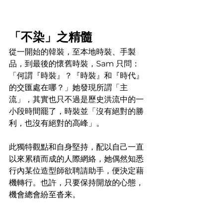
「不染」之精髓
從一開始的韓裝，至本地時裝、手製
品，到最後的懷舊時裝，Sam 只問：
「何謂『時裝』？『時裝』和『時代』
的交匯處在哪？」她發現所謂「主
流」，其實也只不過是歷史洪流中的一
小段時間罷了，時裝並「沒有絕對的勝
利，也沒有絕對的高峰」。
此獨特觀點和自身堅持，配以自己一直
以來累積而成的人際網絡，她偶然知悉
行內某位造型師欲聘請助手，便決定藉
機轉行。也許，只要保持開放的心態，
機會總會紛至沓来。