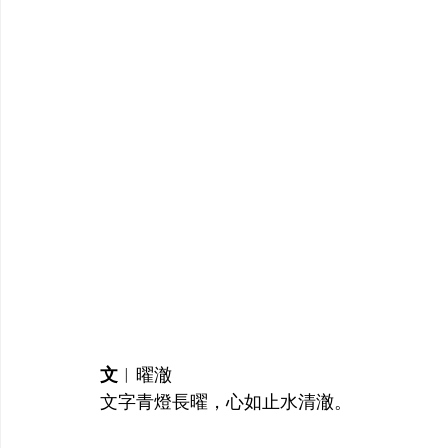
文
︱
曜澈
文字青燈長曜，心如止水清澈。