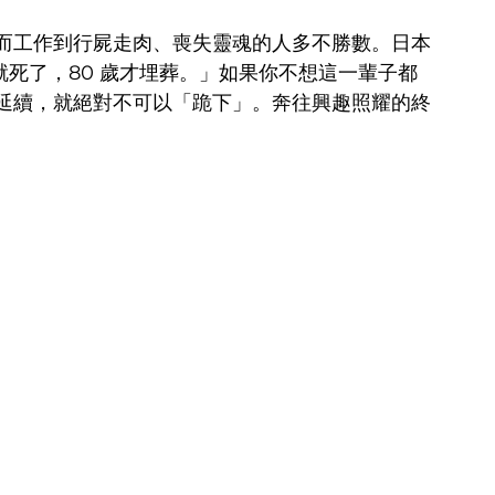
而工作到行屍走肉、喪失靈魂的人多不勝數。日本
就死了，80 歲才埋葬。」如果你不想這一輩子都
延續，就絕對不可以「跪下」。奔往興趣照耀的終