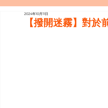
2024年10月11日
寫履歷表嘅技巧📝
行業知多啲
【撥開迷霧】對於