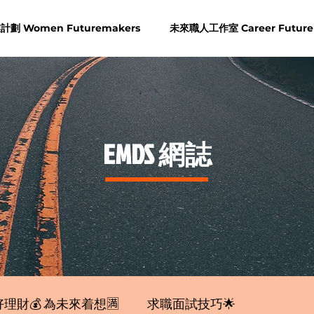
劃 Women Futuremakers
未來職人工作室 Career Future
​EMDS 網誌
理財💰 為未來着想🈵
求職面試技巧🌟