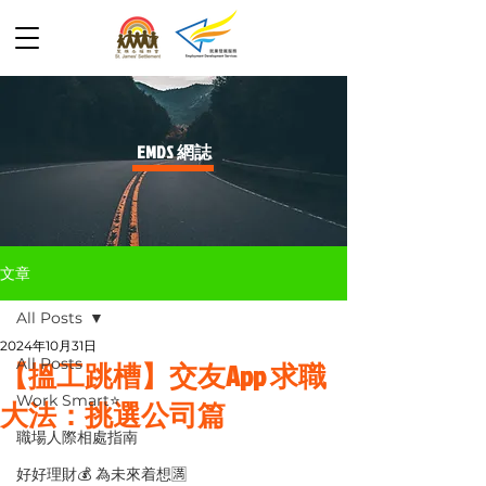
​EMDS 網誌
文章
All Posts
2024年10月31日
All Posts
【搵工跳槽】交友App 求職
Work Smart⭐️
大法：挑選公司篇
職場人際相處指南
好好理財💰 為未來着想🈵