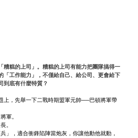
「糟糕的上司」。糟糕的上司有能力把團隊搞得一
的「工作能力」，不僅給自己、給公司、更會給下
司到底有什麼特質？
題上，先舉一下二戰時期盟軍元帥──巴頓將軍帶
、將軍。
謀長。
頭兵」，適合衝鋒陷陣當炮灰，你讓他動他就動，