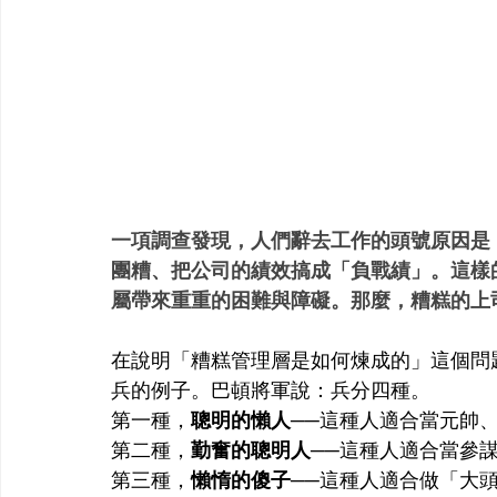
一項調查發現，人們辭去工作的頭號原因是
團糟、把公司的績效搞成「負戰績」。這樣
屬帶來重重的困難與障礙。那麼，糟糕的上
在說明「糟糕管理層是如何煉成的」這個問
兵的例子。巴頓將軍說：兵分四種。
第一種，
聰明的懶人
──這種人適合當元帥
第二種，
勤奮的聰明人
──這種人適合當參
第三種，
懶惰的傻子
──這種人適合做「大