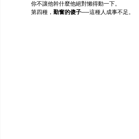
你不讓他幹什麼他絕對懶得動一下。
第四種，
勤奮的傻子
──這種人成事不足。