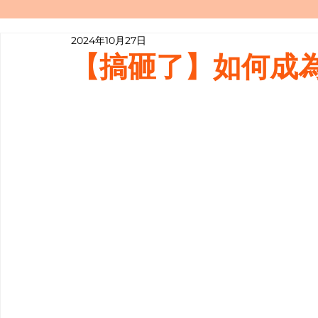
2024年10月27日
寫履歷表嘅技巧📝
行業知多啲
【搞砸了】如何成