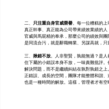
二、
只注重自身官威榮譽
。每一位糟糕的上
真正幹事、真正能為公司帶來績效業績的人
官威與馬屁精的奉承，那麼公司的績效與團
是同流合污，就是辭職轉業、另謀高就，只
三、
揪錯不放
。人非聖賢，孰能無過？是人
住下屬的小錯誤本身不放，一味責難批評。
解決問題，而不是繼續糾結在孰對孰錯之上
正錯誤、成長的空間，團隊才能整體和諧、
也是一種時間的解放。這樣，管理者才有空