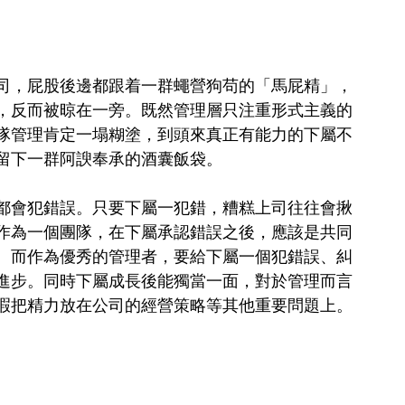
司，屁股後邊都跟着一群蠅營狗苟的「馬屁精」，
，反而被晾在一旁。既然管理層只注重形式主義的
隊管理肯定一塌糊塗，到頭來真正有能力的下屬不
留下一群阿諛奉承的酒囊飯袋。
都會犯錯誤。只要下屬一犯錯，糟糕上司往往會揪
作為一個團隊，在下屬承認錯誤之後，應該是共同
。而作為優秀的管理者，要給下屬一個犯錯誤、糾
進步。同時下屬成長後能獨當一面，對於管理而言
暇把精力放在公司的經營策略等其他重要問題上。