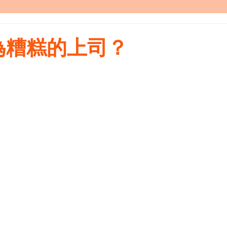
為糟糕的上司？