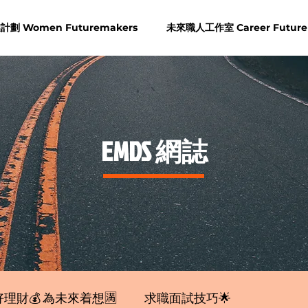
劃 Women Futuremakers
未來職人工作室 Career Future
​EMDS 網誌
理財💰 為未來着想🈵
求職面試技巧🌟