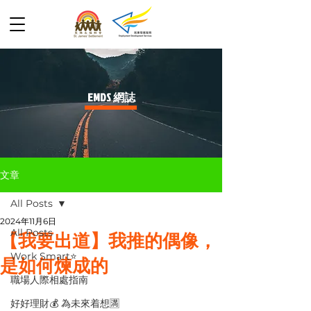
​EMDS 網誌
文章
All Posts
2024年11月6日
All Posts
【我要出道】我推的偶像，
Work Smart⭐️
是如何煉成的
職場人際相處指南
好好理財💰 為未來着想🈵