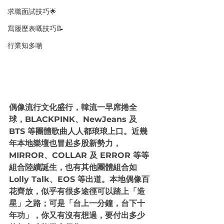
求職面試技巧🌟
寫履歷表嘅技巧📝
行業知多啲
偶像流行文化盛行，韓流一早席捲全
球，BLACKPINK、NewJeans 及 
BTS 等團體歌曲人人都琅琅上口。近幾
年本地樂壇也冒起多股新勢力，
MIRROR、COLLAR 及 ERROR 等等
組合陸續誕生，也有其他團體組合如 
Lolly Talk、EOS 等出道。本地偶像百
花齊放，似乎有很多途徑可以踏上「造
星」之路；可是「台上一分鐘，台下十
年功」，你又有沒有想過，要付出多少