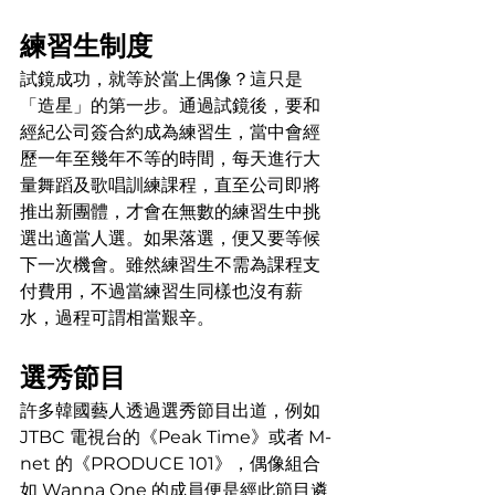
練習生制度
試鏡成功，就等於當上偶像？這只是
「造星」的第一步。通過試鏡後，要和
經紀公司簽合約成為練習生，當中會經
歷一年至幾年不等的時間，每天進行大
量舞蹈及歌唱訓練課程，直至公司即將
推出新團體，才會在無數的練習生中挑
選出適當人選。如果落選，便又要等候
下一次機會。雖然練習生不需為課程支
付費用，不過當練習生同樣也沒有薪
水，過程可謂相當艱辛。
選秀節目
許多韓國藝人透過選秀節目出道，例如 
JTBC 電視台的《Peak Time》或者 M-
net 的《PRODUCE 101》，偶像組合
如 Wanna One 的成員便是經此節目遴