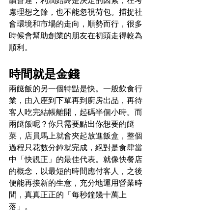
續營運，利潤始終是決定的因素，在考
慮理想之餘，也不能忽視荷包。捕捉社
會環境和市場的走向，順勢而行，很多
時候會幫助創業的朋友在初頭走得較為
順利。
時間就是金錢
兩餸飯的另一個特點是快。一般飲食行
業，由入座到下單再到廚房出品，再待
客人吃完結帳離開，起碼半個小時。而
兩餸飯呢？你只需要點出你想要的餸
菜，店員馬上就會夾起放進飯盒，整個
過程只花數分鐘就完成，絕對是食肆當
中「快靚正」的最佳代表。就像快餐店
的概念，以最短的時間應付客人，之後
便能再接新的生意，充分地運用營業時
間，真真正正的「每秒鐘幾十萬上
落」。