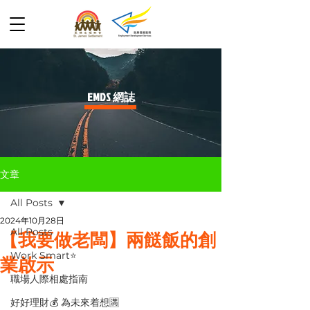
​EMDS 網誌
文章
All Posts
2024年10月28日
All Posts
【我要做老闆】兩餸飯的創
Work Smart⭐️
業啟示
職場人際相處指南
好好理財💰 為未來着想🈵