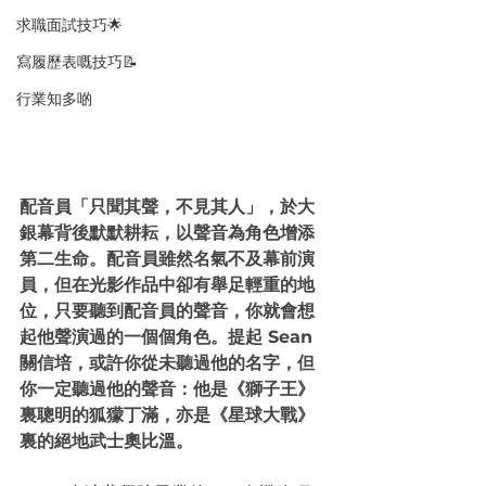
求職面試技巧🌟
寫履歷表嘅技巧📝
行業知多啲
配音員「只聞其聲，不見其人」，於大
銀幕背後默默耕耘，以聲音為角色增添
第二生命。配音員雖然名氣不及幕前演
員，但在光影作品中卻有舉足輕重的地
位，只要聽到配音員的聲音，你就會想
起他聲演過的一個個角色。提起 Sean 
關信培，或許你從未聽過他的名字，但
你一定聽過他的聲音：他是《獅子王》
裏聰明的狐獴丁滿，亦是《星球大戰》
裏的絕地武士奧比溫。