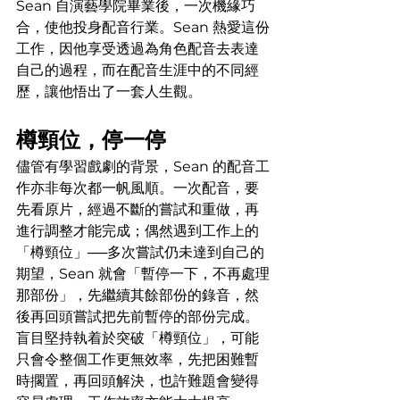
Sean 自演藝學院畢業後，一次機緣巧
合，使他投身配音行業。Sean 熱愛這份
工作，因他享受透過為角色配音去表達
自己的過程，而在配音生涯中的不同經
歷，讓他悟出了一套人生觀。
樽頸位，停一停
儘管有學習戲劇的背景，Sean 的配音工
作亦非每次都一帆風順。一次配音，要
先看原片，經過不斷的嘗試和重做，再
進行調整才能完成；偶然遇到工作上的
「樽頸位」──多次嘗試仍未達到自己的
期望，Sean 就會「暫停一下，不再處理
那部份」，先繼續其餘部份的錄音，然
後再回頭嘗試把先前暫停的部份完成。
盲目堅持執着於突破「樽頸位」，可能
只會令整個工作更無效率，先把困難暫
時擱置，再回頭解決，也許難題會變得