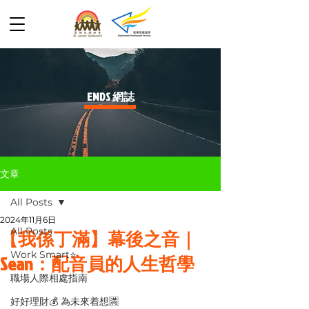
​EMDS 網誌
文章
All Posts
2024年11月6日
All Posts
【我係丁滿】幕後之音｜
Work Smart⭐️
Sean：配音員的人生哲學
職場人際相處指南
好好理財💰 為未來着想🈵