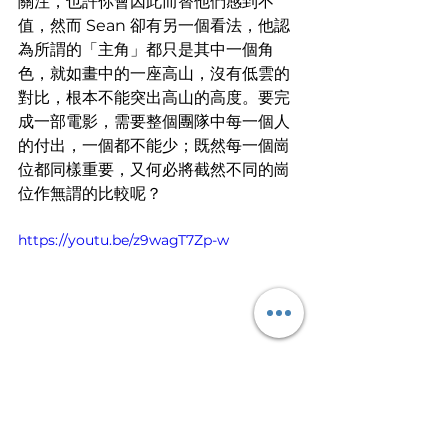
關注，也許你會因此而替他們感到不
值，然而 Sean 卻有另一個看法，他認
為所謂的「主角」都只是其中一個角
色，就如畫中的一座高山，沒有低雲的
對比，根本不能突出高山的高度。要完
成一部電影，需要整個團隊中每一個人
的付出，一個都不能少；既然每一個崗
位都同樣重要，又何必將截然不同的崗
位作無謂的比較呢？
https://youtu.be/z9wagT7Zp-w
文
︱
小旻