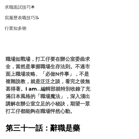
求職面試技巧🌟
寫履歷表嘅技巧📝
行業知多啲
職場如戰場，打工仔要在辦公室委曲求
全，當然是掌握職場生存法則。不過市
面上職場攻略、「必做N件事」，不是
複雜說教，就是泛泛之談，看完之後無
甚得著。
I am
...
編輯部就特別收錄了充
滿日本風格的「職場魔法」，深入淺出
講解在辦公室立足的小秘訣，期望一眾
打工仔都能夠在職場怦然心動。
第三十一話：辭職是藥