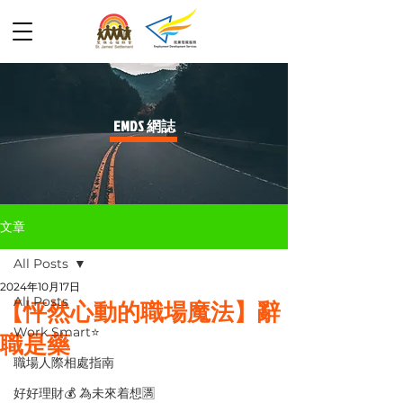
​EMDS 網誌
文章
All Posts
2024年10月17日
All Posts
【怦然心動的職場魔法】辭
Work Smart⭐️
職是藥
職場人際相處指南
好好理財💰 為未來着想🈵