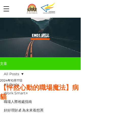
​EMDS 網誌
文章
All Posts
2024年10月17日
All Posts
【怦然心動的職場魔法】病
Work Smart⭐️
貓
職場人際相處指南
好好理財💰 為未來着想🈵