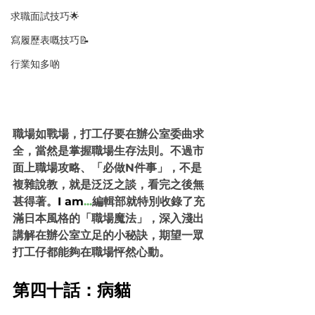
求職面試技巧🌟
寫履歷表嘅技巧📝
行業知多啲
職場如戰場，打工仔要在辦公室委曲求
全，當然是掌握職場生存法則。不過市
面上職場攻略、「必做N件事」，不是
複雜說教，就是泛泛之談，看完之後無
甚得著。
I am
...
編輯部就特別收錄了充
滿日本風格的「職場魔法」，深入淺出
講解在辦公室立足的小秘訣，期望一眾
打工仔都能夠在職場怦然心動。
第四十話：病貓