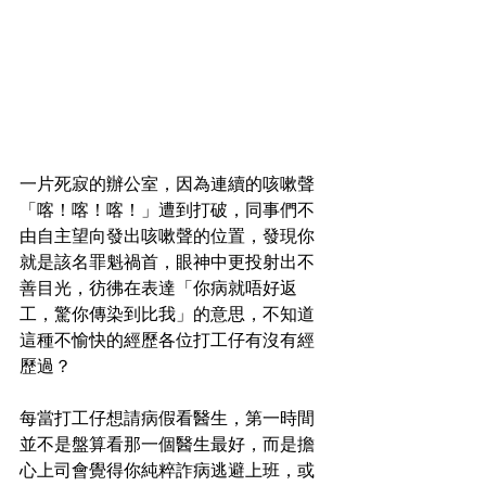
一片死寂的辦公室，因為連續的咳嗽聲
「喀！喀！喀！」遭到打破，同事們不
由自主望向發出咳嗽聲的位置，發現你
就是該名罪魁禍首，眼神中更投射出不
善目光，彷彿在表達「你病就唔好返
工，驚你傳染到比我」的意思，不知道
這種不愉快的經歷各位打工仔有沒有經
歷過？
每當打工仔想請病假看醫生，第一時間
並不是盤算看那一個醫生最好，而是擔
心上司會覺得你純粹詐病逃避上班，或