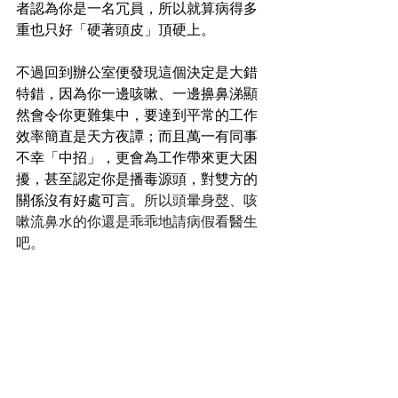
者認為你是一名冗員，所以就算病得多
重也只好「硬著頭皮」頂硬上。
不過回到辦公室便發現這個決定是大錯
特錯，因為你一邊咳嗽、一邊擤鼻涕顯
然會令你更難集中，要達到平常的工作
效率簡直是天方夜譚；而且萬一有同事
不幸「中招」，更會為工作帶來更大困
擾，甚至認定你是播毒源頭，對雙方的
關係沒有好處可言。
所以頭暈身
㷫
、咳
嗽流鼻水的你還是乖乖地請病假看醫生
吧。