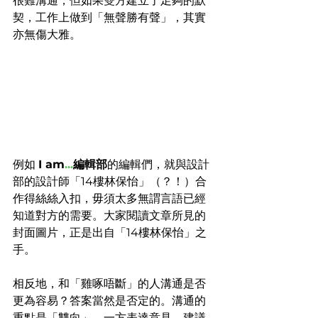
很難溝通，但如果雙方建立了足夠的默
契，工作上做到「無聲勝有聲」，其實
亦無傷大雅。
例如 
I am
...
編輯部
的編輯們，就與設計
部的設計師「14樓林保怡」（？！）合
作得絲絲入扣，毋須太多無謂言語已經
知道對方的需要。大家閱讀文章所見的
封面圖片，正是出自「14樓林保怡」之
手。
相反地，和「雞啄唔斷」的人溝通是否
更為容易？答案當然是否定的。溝通的
重點是「雙向」，一方表達意見、建議