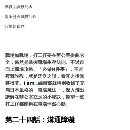
求職面試技巧🌟
寫履歷表嘅技巧📝
行業知多啲
職場如戰場，打工仔要在辦公室委曲求
全，當然是掌握職場生存法則。不過市
面上職場攻略、「必做N件事」，不是
複雜說教，就是泛泛之談，看完之後無
甚得著。
I am
...
編輯部就特別收錄了充
滿日本風格的「職場魔法」，深入淺出
講解在辦公室立足的小秘訣，期望一眾
打工仔都能夠在職場怦然心動。
第二十四話：溝通障礙