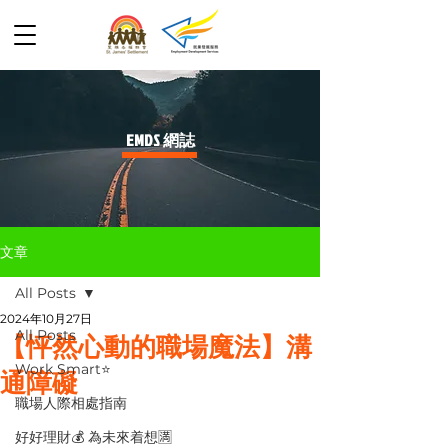
​EMDS 網誌
文章
All Posts
2024年10月27日
All Posts
【怦然心動的職場魔法】溝
Work Smart⭐️
通障礙
職場人際相處指南
好好理財💰 為未來着想🈵