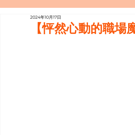
2024年10月17日
寫履歷表嘅技巧📝
行業知多啲
【怦然心動的職場