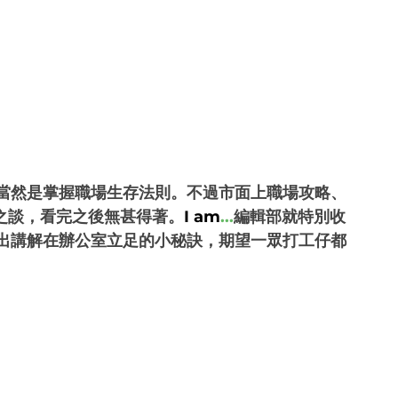
當然是掌握職場生存法則。不過市面上職場攻略、
之談，看完之後無甚得著。
I am
...
編輯部就特別收
出講解在辦公室立足的小秘訣，期望一眾打工仔都