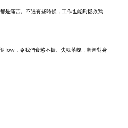
似乎全都是痛苦。不過有些時候，工作也能夠拯救我
很 low，令我們食慾不振、失魂落魄，漸漸對身