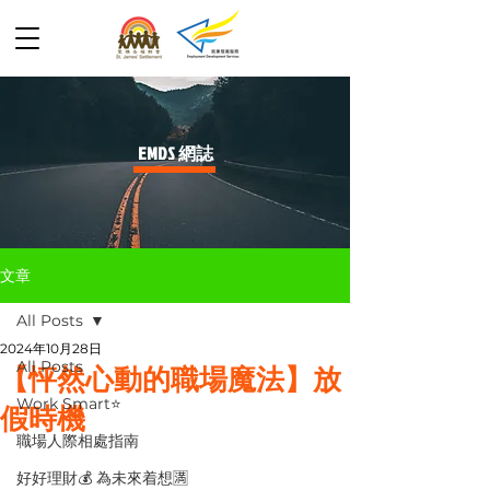
​EMDS 網誌
文章
All Posts
2024年10月28日
All Posts
【怦然心動的職場魔法】放
Work Smart⭐️
假時機
職場人際相處指南
好好理財💰 為未來着想🈵