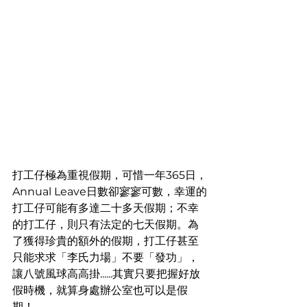
打工仔極為重視假期，可惜一年365日，
Annual Leave日數卻寥寥可數，幸運的
打工仔可能有多達二十多天假期；不幸
的打工仔，則只有法定的七天假期。為
了獲得珍貴的額外的假期，打工仔甚至
只能求求「李氏力場」不要「發功」，
讓八號風球高高掛......其實只要把握好放
假時機，就算身處辦公室也可以是假
期！