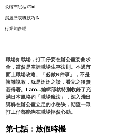
求職面試技巧🌟
寫履歷表嘅技巧📝
行業知多啲
職場如戰場，打工仔要在辦公室委曲求
全，當然是掌握職場生存法則。不過市
面上職場攻略、「必做N件事」，不是
複雜說教，就是泛泛之談，看完之後無
甚得著。
I am
...
編輯部就特別收錄了充
滿日本風格的「職場魔法」，深入淺出
講解在辦公室立足的小秘訣，期望一眾
打工仔都能夠在職場怦然心動。
第七話：放假時機