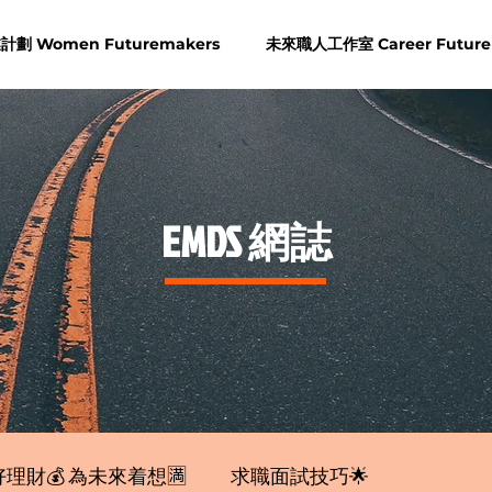
劃 Women Futuremakers
未來職人工作室 Career Future
​EMDS 網誌
理財💰 為未來着想🈵
求職面試技巧🌟