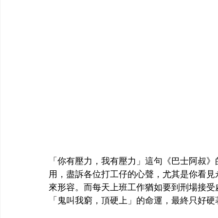
「你有壓力，我有壓力」這句《巴士阿叔》
用，盡訴各位打工仔的心聲，尤其是你看見
來形容。而每天上班工作猶如要到刑場接受
「鬼叫我窮，頂硬上」的命運，最終只好硬