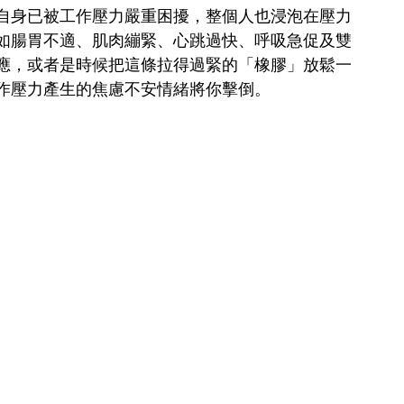
自身已被工作壓力嚴重困擾，整個人也浸泡在壓力
如腸胃不適、肌肉繃緊、心跳過快、呼吸急促及雙
應，或者是時候把這條拉得過緊的「橡膠」放鬆一
作壓力產生的焦慮不安情緒將你擊倒。