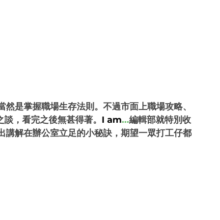
當然是掌握職場生存法則。不過市面上職場攻略、
之談，看完之後無甚得著。
I am
...
編輯部就特別收
出講解在辦公室立足的小秘訣，期望一眾打工仔都