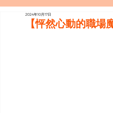
2024年10月17日
寫履歷表嘅技巧📝
行業知多啲
【怦然心動的職場