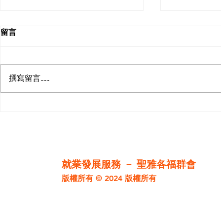
留言
撰寫留言......
【職場不殘酷物
【職場軟硬】想人更容易明白
你 學懂一個小技巧
就業發展服務
－ 聖雅各福群會
版權所有 © 2024
版權所有