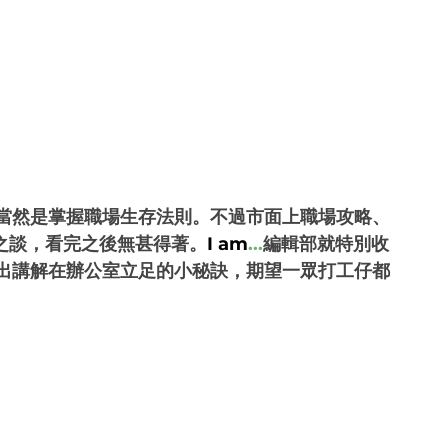
當然是掌握職場生存法則。不過市面上職場攻略、
之談，看完之後無甚得著。
I am
...
編輯部就特別收
出講解在辦公室立足的小秘訣，期望一眾打工仔都