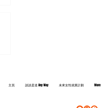
原
主頁
談談是道 Any Way
未來女性就業計劃
More