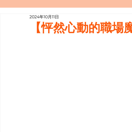
2024年10月11日
寫履歷表嘅技巧📝
行業知多啲
【怦然心動的職場