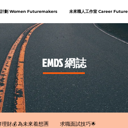
劃 Women Futuremakers
未來職人工作室 Career Future
​EMDS 網誌
理財💰 為未來着想🈵
求職面試技巧🌟