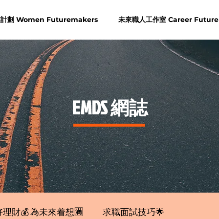
劃 Women Futuremakers
未來職人工作室 Career Future
​EMDS 網誌
理財💰 為未來着想🈵
求職面試技巧🌟