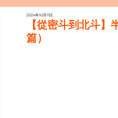
2024年10月11日
寫履歷表嘅技巧📝
行業知多啲
【從密斗到北斗】
篇）